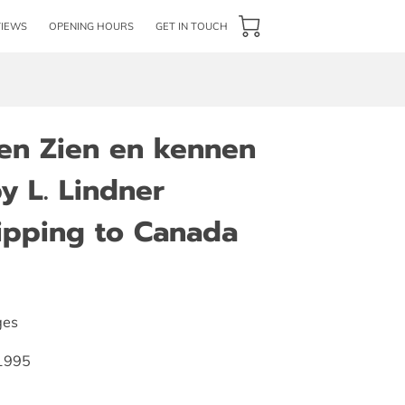
VIEWS
OPENING HOURS
GET IN TOUCH
ten Zien en kennen
y L. Lindner
hipping to Canada
ges
 1995