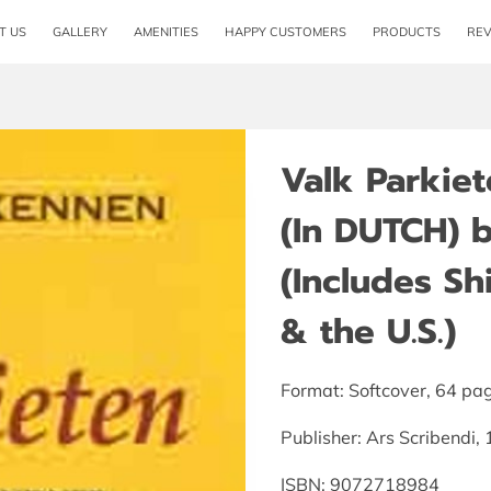
T US
GALLERY
AMENITIES
HAPPY CUSTOMERS
PRODUCTS
RE
Valk Parkie
(In DUTCH) b
(Includes S
& the U.S.)
Format: Softcover, 64 pa
Publisher: Ars Scribendi,
ISBN: 9072718984