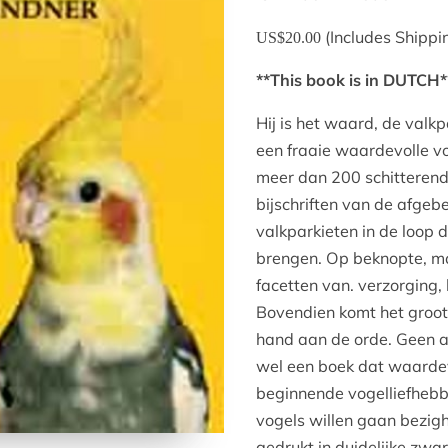
(Includes Shippi
US$20.00
**This book is in DUTCH*
Hij is het waard, de valk
een fraaie waardevolle vo
meer dan 200 schitterend
bijschriften van de afgebe
valkparkieten in de loop 
brengen. Op beknopte, ma
facetten van. verzorging,
Bovendien komt het groot
hand aan de orde. Geen a
wel een boek dat waardev
beginnende vogelliefhebb
vogels willen gaan bezig
gedrukt in duidelijke zwar